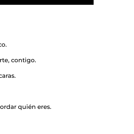
co.
rte, contigo.
caras.
.
cordar quién eres.