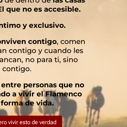
l que no es accesible.
ntimo y exclusivo.
conviven contigo
, comen
lan contigo
y cuando les
ancan, no para ti, sino
contigo
.
r entre personas que no
do a vivir el Flamenco
forma de vida.
ero vivir esto de verdad