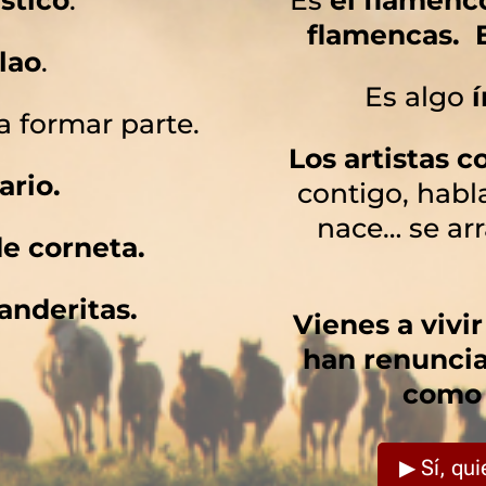
flamencas. E
lao
.
Es algo
í
 a formar parte.
Los artistas 
ario.
contigo, hab
nace… se arr
e corneta.
anderitas.
Vienes a vivi
han renuncia
como 
▶ Sí, qui